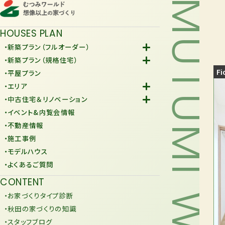
MUTUMI WORLD
HOUSES PLAN
・新築プラン（フルオーダー）
-Fiore
・新築プラン（規格住宅）
-規格住宅
Fi
・平屋プラン
-KURAFIT
・エリア
-COMY
-潟上市
・中古住宅＆リノベーション
-JiU
-由利本荘市
-中古住宅
・イベント&内覧会情報
-リノベーション
・不動産情報
・施工事例
・モデルハウス
・よくあるご質問
CONTENT
・お家づくりタイプ診断
・秋田の家づくりの知識
・スタッフブログ