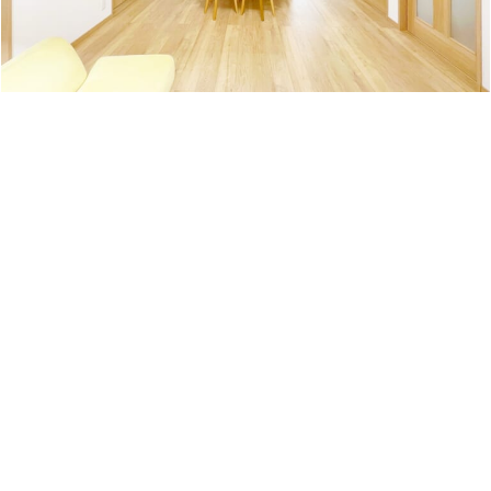
POINT
04
こちらから無駄な営業電話はしません
電話番号＆住所は一切不要！まずは情報を集めたい方へ
【LINE登録だけの限定特典】
50年以上の歴史がある、秋田を知り尽くしたむつみワール
ドが監修した『住宅ガイドブックを無料プレゼント
』
登録ボタンから受け取ってください！