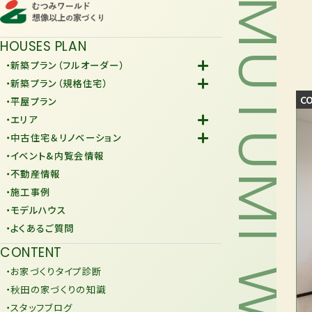
MUTUMI WORLD
HOUSES PLAN
・新築プラン（フルオーダー）
-Fiore
・新築プラン（規格住宅）
-規格住宅
C
・平屋プラン
-KURAFIT
・エリア
-COMY
-潟上市
・中古住宅＆リノベーション
-JiU
-由利本荘市
-中古住宅
・イベント&内覧会情報
-リノベーション
・不動産情報
・施工事例
・モデルハウス
・よくあるご質問
CONTENT
・お家づくりタイプ診断
・秋田の家づくりの知識
・スタッフブログ