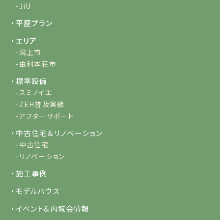
-JiU
・平屋プラン
・エリア
-潟上市
-由利本荘市
・標準設備
-スミノイエ
-ZEH普及実績
-アフターサポート
・中古住宅＆リノベーション
-中古住宅
-リノベーション
・施工事例
・モデルハウス
・イベント&内覧会情報