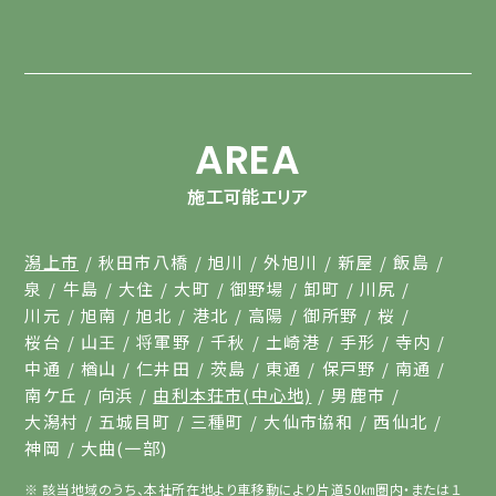
AREA
施工可能エリア
潟上市
秋田市八橋
旭川
外旭川
新屋
飯島
泉
牛島
大住
大町
御野場
卸町
川尻
川元
旭南
旭北
港北
高陽
御所野
桜
桜台
山王
将軍野
千秋
土崎港
手形
寺内
中通
楢山
仁井田
茨島
東通
保戸野
南通
南ケ丘
向浜
由利本荘市(中心地)
男鹿市
大潟村
五城目町
三種町
大仙市協和
西仙北
神岡
大曲(一部)
該当地域のうち、本社所在地より車移動により片道50㎞圏内・または１