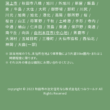
潟上市
秋田市八橋
旭川
外旭川
新屋
飯島
泉
牛島
大住
大町
御野場
卸町
川尻
川元
旭南
旭北
港北
高陽
御所野
桜
桜台
山王
将軍野
千秋
土崎港
手形
寺内
中通
楢山
仁井田
茨島
東通
保戸野
南通
南ケ丘
向浜
由利本荘市(中心地)
男鹿市
大潟村
五城目町
三種町
大仙市協和
西仙北
神岡
大曲(一部)
該当地域のうち、本社所在地より車移動により片道50㎞圏内・または１
時間程度に限ります。
それ以外の場合は個別にお問い合わせください。
copyright © 2023
秋田市の注文住宅なら株式会社むつみワールド
All
Rights Reserved