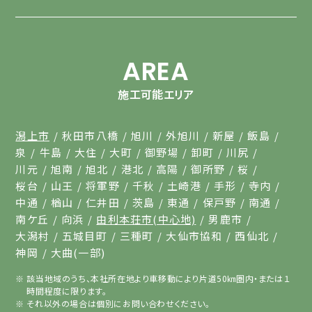
AREA
施工可能エリア
潟上市
秋田市八橋
旭川
外旭川
新屋
飯島
泉
牛島
大住
大町
御野場
卸町
川尻
川元
旭南
旭北
港北
高陽
御所野
桜
桜台
山王
将軍野
千秋
土崎港
手形
寺内
中通
楢山
仁井田
茨島
東通
保戸野
南通
南ケ丘
向浜
由利本荘市(中心地)
男鹿市
大潟村
五城目町
三種町
大仙市協和
西仙北
神岡
大曲(一部)
該当地域のうち、本社所在地より車移動により片道50㎞圏内・または１
時間程度に限ります。
それ以外の場合は個別にお問い合わせください。