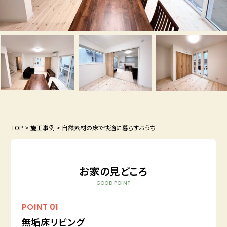
TOP
>
施工事例
>
自然素材の床で快適に暮らすおうち
お家の見どころ
GOOD POINT
POINT
01
無垢床リビング