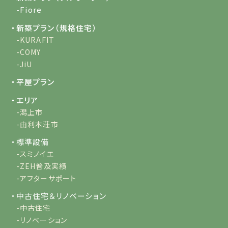
-Fiore
・新築プラン（規格住宅）
-KURAFIT
-COMY
-JiU
・平屋プラン
・エリア
-潟上市
-由利本荘市
・標準設備
-スミノイエ
-ZEH普及実績
-アフターサポート
・中古住宅＆リノベーション
-中古住宅
-リノベーション