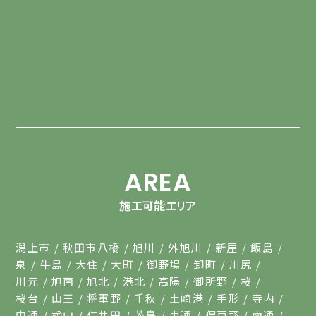
AREA
施工可能エリア
潟上市
秋田市八橋
旭川
外旭川
新屋
飯島
泉
牛島
大住
大町
御野場
卸町
川尻
川元
旭南
旭北
港北
高陽
御所野
桜
桜台
山王
将軍野
千秋
土崎港
手形
寺内
中通
楢山
仁井田
茨島
東通
保戸野
南通