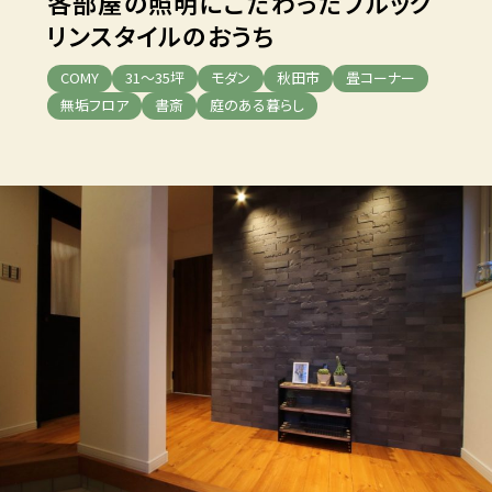
各部屋の照明にこだわった
ブルック
リンスタイルのおうち
COMY
31～35坪
モダン
秋田市
畳コーナー
無垢フロア
書斎
庭のある暮らし