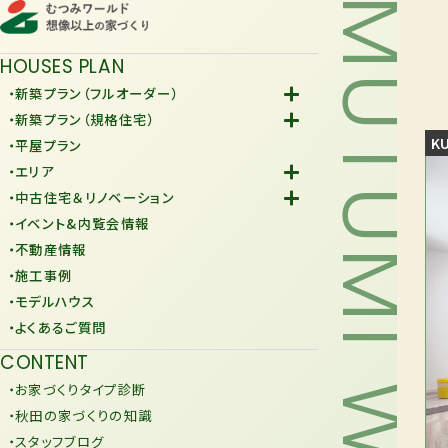
MUTUMI WORLD
HOUSES PLAN
・新築プラン（フルオーダー）
-Fiore
・新築プラン（規格住宅）
-規格住宅
KU
・平屋プラン
-KURAFIT
・エリア
-COMY
-潟上市
・中古住宅＆リノベーション
-JiU
-由利本荘市
-中古住宅
・イベント&内覧会情報
-リノベーション
・不動産情報
・施工事例
・モデルハウス
・よくあるご質問
CONTENT
・お家づくりタイプ診断
・秋田の家づくりの知識
・スタッフブログ