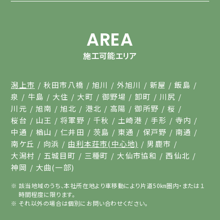
AREA
施工可能エリア
潟上市
秋田市八橋
旭川
外旭川
新屋
飯島
泉
牛島
大住
大町
御野場
卸町
川尻
川元
旭南
旭北
港北
高陽
御所野
桜
桜台
山王
将軍野
千秋
土崎港
手形
寺内
中通
楢山
仁井田
茨島
東通
保戸野
南通
南ケ丘
向浜
由利本荘市(中心地)
男鹿市
大潟村
五城目町
三種町
大仙市協和
西仙北
神岡
大曲(一部)
該当地域のうち、本社所在地より車移動により片道50㎞圏内・または１
時間程度に限ります。
それ以外の場合は個別にお問い合わせください。