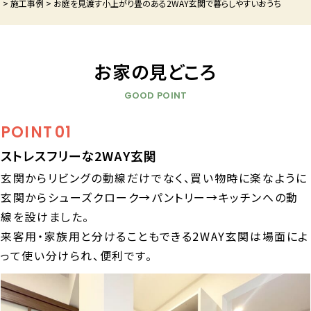
P
>
施工事例
>
お庭を見渡す小上がり畳のある2WAY玄関で暮らしやすいおうち
お家の見どころ
GOOD POINT
POINT
01
ストレスフリーな2WAY玄関
玄関からリビングの動線だけでなく、買い物時に楽なように
玄関からシューズクローク→パントリー→キッチンへの動
線を設けました。
来客用・家族用と分けることもできる2WAY玄関は場面によ
って使い分けられ、便利です。