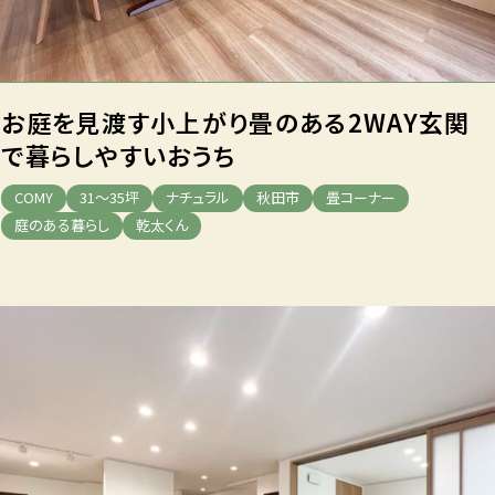
お庭を見渡す小上がり畳のある
2WAY玄関
で暮らしやすいおうち
COMY
31～35坪
ナチュラル
秋田市
畳コーナー
庭のある暮らし
乾太くん