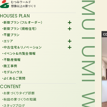
MUTUMI WORLD
HOUSES PLAN
・新築プラン（フルオーダー）
-Fiore
・新築プラン（規格住宅）
-規格住宅
C
・平屋プラン
-KURAFIT
・エリア
-COMY
-潟上市
・中古住宅＆リノベーション
-JiU
-由利本荘市
-中古住宅
・イベント&内覧会情報
-リノベーション
・不動産情報
・施工事例
・モデルハウス
・よくあるご質問
CONTENT
・お家づくりタイプ診断
・秋田の家づくりの知識
・スタッフブログ