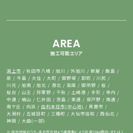
AREA
施工可能エリア
潟上市
秋田市八橋
旭川
外旭川
新屋
飯島
泉
牛島
大住
大町
御野場
卸町
川尻
川元
旭南
旭北
港北
高陽
御所野
桜
桜台
山王
将軍野
千秋
土崎港
手形
寺内
中通
楢山
仁井田
茨島
東通
保戸野
南通
南ケ丘
向浜
由利本荘市(中心地)
男鹿市
大潟村
五城目町
三種町
大仙市協和
西仙北
神岡
大曲(一部)
該当地域のうち、本社所在地より車移動により片道50㎞圏内・または１