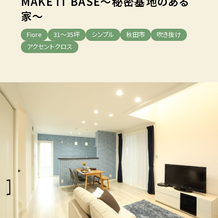
MAKE IT BASE
～秘密基地のある
家～
Fiore
31～35坪
シンプル
秋田市
吹き抜け
アクセントクロス