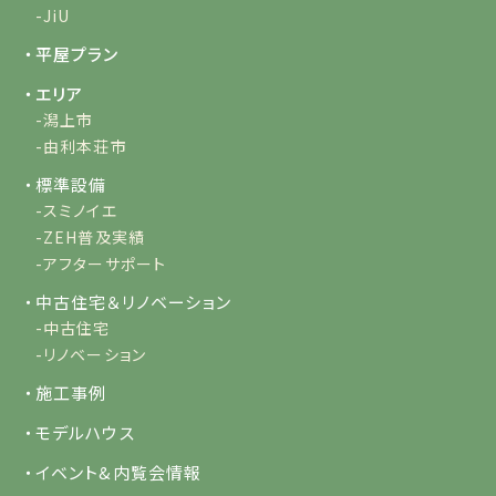
-JiU
・平屋プラン
・エリア
-潟上市
-由利本荘市
・標準設備
-スミノイエ
-ZEH普及実績
-アフターサポート
・中古住宅＆リノベーション
-中古住宅
-リノベーション
・施工事例
・モデルハウス
・イベント&内覧会情報