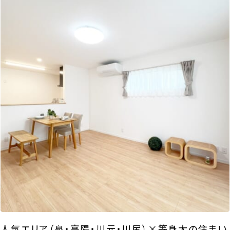
人気エリア（泉・高陽・川元・川尻）×等身大の住まい