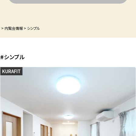
P
>
内覧会情報
>
シンプル
#シンプル
KURAFIT