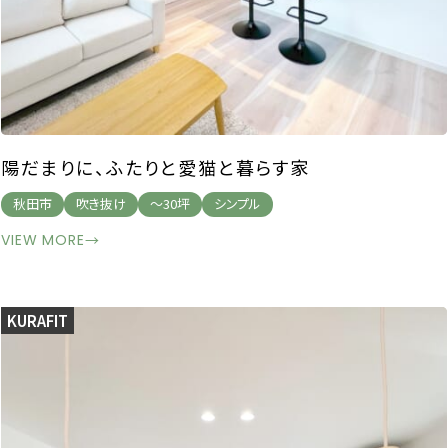
陽だまりに、ふたりと愛猫と暮らす家
秋田市
吹き抜け
～30坪
シンプル
VIEW MORE
→
KURAFIT