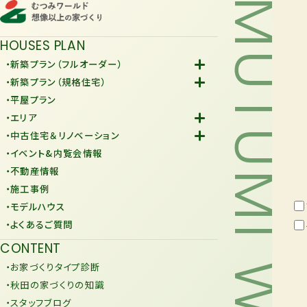
MUTUMI WORLD
HOUSES PLAN
・新築プラン（フルオーダー）
-Fiore
・新築プラン（規格住宅）
-規格住宅
・平屋プラン
-KURAFIT
・エリア
-COMY
-潟上市
・中古住宅＆リノベーション
-JiU
-由利本荘市
-中古住宅
・イベント&内覧会情報
-リノベーション
・不動産情報
・施工事例
・モデルハウス
・よくあるご質問
CONTENT
・お家づくりタイプ診断
・秋田の家づくりの知識
・スタッフブログ