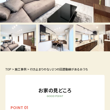
TOP
>
施工事例
>
行き止まりのない2つの回遊動線があるおうち
お家の見どころ
GOOD POINT
POINT
01