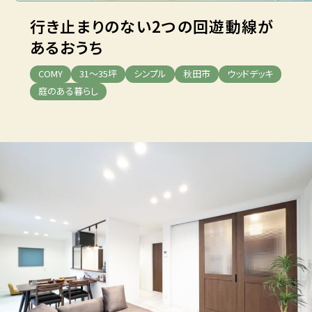
行き止まりのない
2つの回遊動線が
あるおうち
COMY
31～35坪
シンプル
秋田市
ウッドデッキ
庭のある暮らし