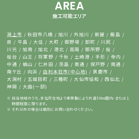
AREA
施工可能エリア
潟上市
秋田市八橋
旭川
外旭川
新屋
飯島
泉
牛島
大住
大町
御野場
卸町
川尻
川元
旭南
旭北
港北
高陽
御所野
桜
桜台
山王
将軍野
千秋
土崎港
手形
寺内
中通
楢山
仁井田
茨島
東通
保戸野
南通
南ケ丘
向浜
由利本荘市(中心地)
男鹿市
大潟村
五城目町
三種町
大仙市協和
西仙北
神岡
大曲(一部)
該当地域のうち、本社所在地より車移動により片道50㎞圏内・または１
時間程度に限ります。
それ以外の場合は個別にお問い合わせください。