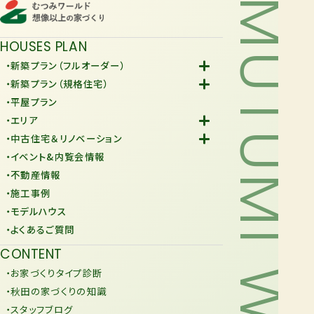
MUTUMI WORLD
HOUSES PLAN
・新築プラン（フルオーダー）
-Fiore
・新築プラン（規格住宅）
-規格住宅
・平屋プラン
-KURAFIT
・エリア
-COMY
-潟上市
・中古住宅＆リノベーション
-JiU
-由利本荘市
-中古住宅
・イベント&内覧会情報
-リノベーション
・不動産情報
・施工事例
・モデルハウス
・よくあるご質問
CONTENT
・お家づくりタイプ診断
・秋田の家づくりの知識
・スタッフブログ