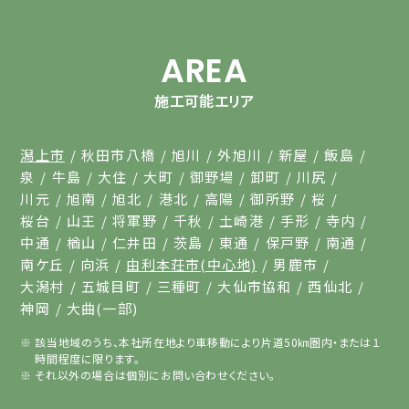
AREA
施工可能エリア
潟上市
秋田市八橋
旭川
外旭川
新屋
飯島
泉
牛島
大住
大町
御野場
卸町
川尻
川元
旭南
旭北
港北
高陽
御所野
桜
桜台
山王
将軍野
千秋
土崎港
手形
寺内
中通
楢山
仁井田
茨島
東通
保戸野
南通
南ケ丘
向浜
由利本荘市(中心地)
男鹿市
大潟村
五城目町
三種町
大仙市協和
西仙北
神岡
大曲(一部)
該当地域のうち、本社所在地より車移動により片道50㎞圏内・または１
時間程度に限ります。
それ以外の場合は個別にお問い合わせください。