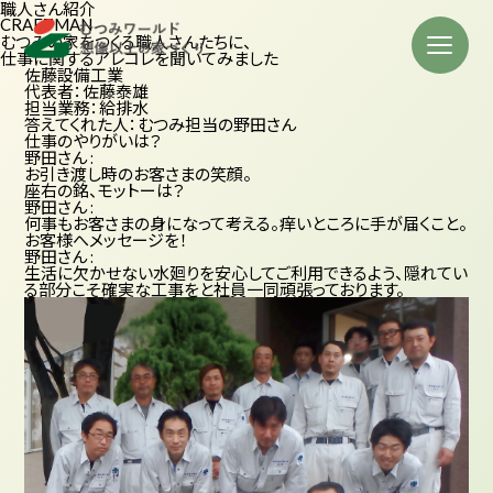
職人さん紹介
CRAFTMAN
むつみの家をつくる職人さんたちに、
仕事に関するアレコレを聞いてみました
佐藤設備工業
代表者：佐藤泰雄
担当業務：給排水
答えてくれた人：むつみ担当の野田さん
仕事のやりがいは？
野田さん :
お引き渡し時のお客さまの笑顔。
座右の銘、モットーは？
野田さん :
何事もお客さまの身になって考える。痒いところに手が届くこと。
お客様へメッセージを！
野田さん :
生活に欠かせない水廻りを安心してご利用できるよう、隠れてい
る部分こそ確実な工事をと社員一同頑張っております。