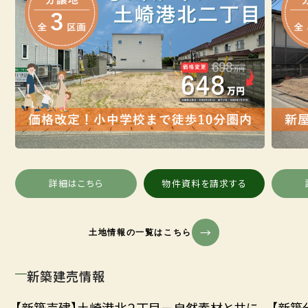
詳細はこちら
物件資料を請求する
土地情報の一覧はこちら
新築建売情報
【新築売建】土崎港北２丁目－自然素材と共に、
【新築