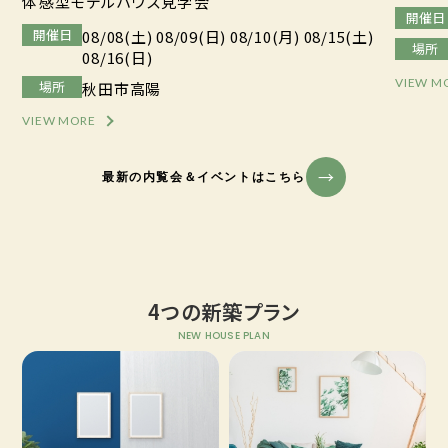
体感型モデルハウス見学会
開催日
開催日
08/08(土) 08/09(日) 08/10(月) 08/15(土)
場所
08/16(日)
VIEW M
場所
秋田市高陽
VIEW MORE
最新の内覧会＆イベントはこちら
4つの新築プラン
NEW HOUSE PLAN