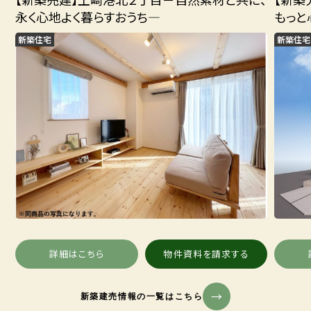
永く心地よく暮らすおうち―
もっと
新築住宅
新築住宅
詳細はこちら
物件資料を請求する
新築建売情報の一覧はこちら