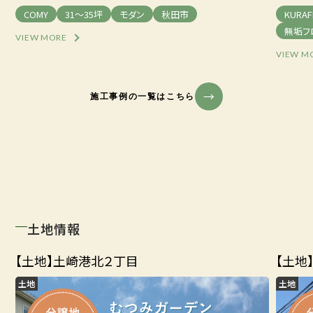
COMY
31～35坪
モダン
秋田市
KURAF
無垢フ
VIEW MORE
VIEW M
施工事例の一覧はこちら
土地情報
【土地】土崎港北２丁目
【土地
土地
土地