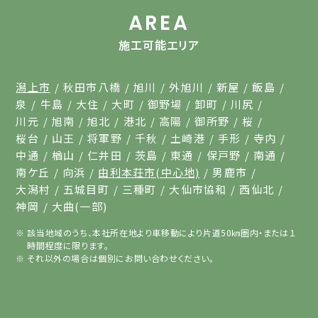
AREA
施工可能エリア
潟上市
秋田市八橋
旭川
外旭川
新屋
飯島
泉
牛島
大住
大町
御野場
卸町
川尻
川元
旭南
旭北
港北
高陽
御所野
桜
桜台
山王
将軍野
千秋
土崎港
手形
寺内
中通
楢山
仁井田
茨島
東通
保戸野
南通
南ケ丘
向浜
由利本荘市(中心地)
男鹿市
大潟村
五城目町
三種町
大仙市協和
西仙北
神岡
大曲(一部)
該当地域のうち、本社所在地より車移動により片道50㎞圏内・または１
時間程度に限ります。
それ以外の場合は個別にお問い合わせください。