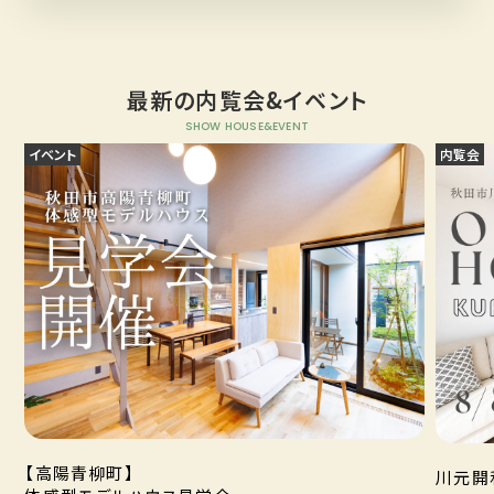
最新の内覧会&イベント
SHOW HOUSE&EVENT
イベント
内覧会
【高陽青柳町】
川元開