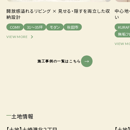
開放感溢れるリビング × 見せる・隠すを両立した収
中心地
納設計
い
COMY
31～35坪
モダン
秋田市
KURAF
無垢フ
VIEW MORE
VIEW M
施工事例の一覧はこちら
土地情報
【土地】土崎港北２丁目
【土地