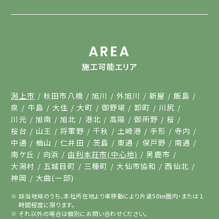
AREA
施工可能エリア
潟上市
秋田市八橋
旭川
外旭川
新屋
飯島
泉
牛島
大住
大町
御野場
卸町
川尻
川元
旭南
旭北
港北
高陽
御所野
桜
桜台
山王
将軍野
千秋
土崎港
手形
寺内
中通
楢山
仁井田
茨島
東通
保戸野
南通
南ケ丘
向浜
由利本荘市(中心地)
男鹿市
大潟村
五城目町
三種町
大仙市協和
西仙北
神岡
大曲(一部)
該当地域のうち、本社所在地より車移動により片道50㎞圏内・または１
時間程度に限ります。
それ以外の場合は個別にお問い合わせください。