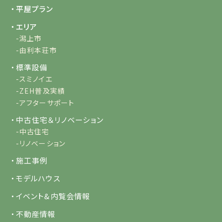
・平屋プラン
・エリア
-潟上市
-由利本荘市
・標準設備
-スミノイエ
-ZEH普及実績
-アフターサポート
・中古住宅＆リノベーション
-中古住宅
-リノベーション
・施工事例
・モデルハウス
・イベント&内覧会情報
・不動産情報