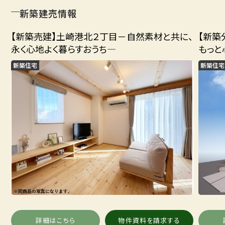
新築建売情報
【新築売建】土崎港北２丁目－自然素材と共に、
【新築
永く心地よく暮らすおうち―
もっと
新築住宅
新築住宅
詳細はこちら
物件資料を請求する