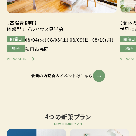
【高陽青柳町】
【夏休
体感型モデルハウス見学会
世界に
開催日
開催日
08/04(火) 08/08(土) 08/09(日) 08/10(月)
場所
場所
秋田市高陽
VIEW MORE
VIEW M
最新の内覧会＆イベントはこちら
4つの新築プラン
NEW HOUSE PLAN