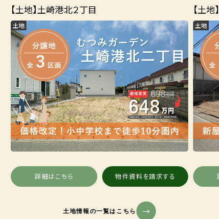
【土地】土崎港北２丁目
【土地
土地
土地
詳細はこちら
物件資料を請求する
土地情報の一覧はこちら