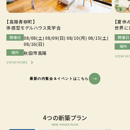
【高陽青柳町】
【夏休
体感型モデルハウス見学会
世界に
開催日
開催日
08/08(土) 08/09(日) 08/10(月) 08/15(土)
08/16(日)
場所
場所
秋田市高陽
VIEW M
VIEW MORE
最新の内覧会＆イベントはこちら
4つの新築プラン
NEW HOUSE PLAN