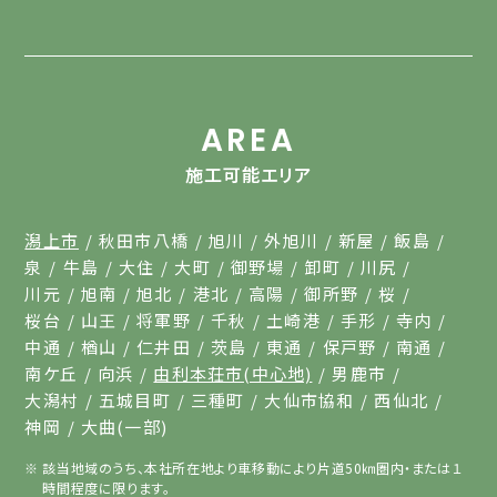
AREA
施工可能エリア
潟上市
秋田市八橋
旭川
外旭川
新屋
飯島
泉
牛島
大住
大町
御野場
卸町
川尻
川元
旭南
旭北
港北
高陽
御所野
桜
桜台
山王
将軍野
千秋
土崎港
手形
寺内
中通
楢山
仁井田
茨島
東通
保戸野
南通
南ケ丘
向浜
由利本荘市(中心地)
男鹿市
大潟村
五城目町
三種町
大仙市協和
西仙北
神岡
大曲(一部)
該当地域のうち、本社所在地より車移動により片道50㎞圏内・または１
時間程度に限ります。