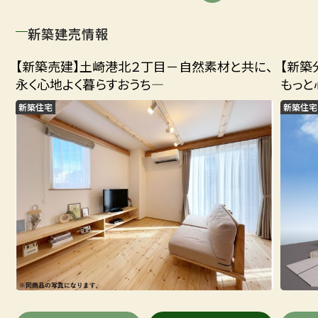
新築建売情報
【新築売建】土崎港北２丁目－自然素材と共に、
【新築
永く心地よく暮らすおうち―
もっと
新築住宅
新築住宅