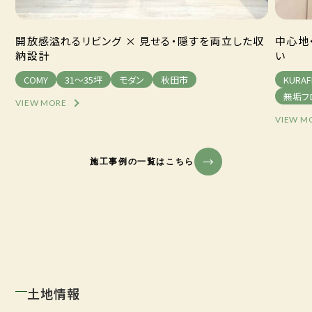
開放感溢れるリビング × 見せる・隠すを両立した収
中心地
納設計
い
COMY
31～35坪
モダン
秋田市
KURAF
無垢フ
VIEW MORE
VIEW M
施工事例の一覧はこちら
土地情報