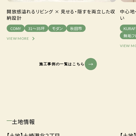
開放感溢れるリビング × 見せる・隠すを両立した収
中心地
納設計
い
COMY
31～35坪
モダン
秋田市
KURAF
無垢フ
VIEW MORE
VIEW M
施工事例の一覧はこちら
土地情報
【土地】土崎港北２丁目
【土地