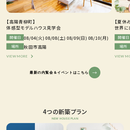
【高陽青柳町】
【夏休
体感型モデルハウス見学会
世界に
開催日
開催日
08/04(火) 08/08(土) 08/09(日) 08/10(月)
場所
場所
秋田市高陽
VIEW MORE
VIEW M
最新の内覧会＆イベントはこちら
4つの新築プラン
NEW HOUSE PLAN