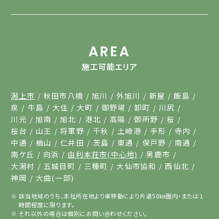
AREA
施工可能エリア
潟上市
秋田市八橋
旭川
外旭川
新屋
飯島
泉
牛島
大住
大町
御野場
卸町
川尻
川元
旭南
旭北
港北
高陽
御所野
桜
桜台
山王
将軍野
千秋
土崎港
手形
寺内
中通
楢山
仁井田
茨島
東通
保戸野
南通
南ケ丘
向浜
由利本荘市(中心地)
男鹿市
大潟村
五城目町
三種町
大仙市協和
西仙北
神岡
大曲(一部)
該当地域のうち、本社所在地より車移動により片道50㎞圏内・または１
時間程度に限ります。
それ以外の場合は個別にお問い合わせください。