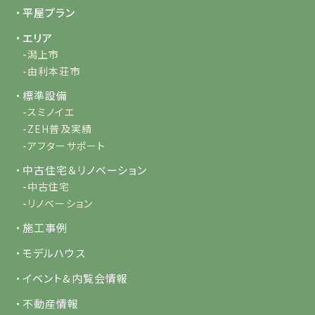
・平屋プラン
・エリア
-潟上市
-由利本荘市
・標準設備
-スミノイエ
-ZEH普及実績
-アフターサポート
・中古住宅＆リノベーション
-中古住宅
-リノベーション
・施工事例
・モデルハウス
・イベント&内覧会情報
・不動産情報