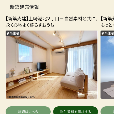
新築建売情報
【新築売建】土崎港北２丁目－自然素材と共に、
【新築
永く心地よく暮らすおうち―
もっと
新築住宅
新築住宅
詳細はこちら
物件資料を請求する