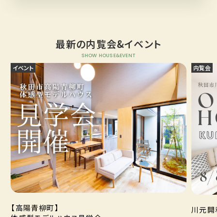
最新の内覧会&イベント
SHOW HOUSE&EVENT
イベント
内覧会
【高陽青柳町】
川元開