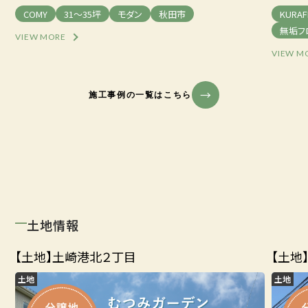
COMY
31～35坪
モダン
秋田市
KURAF
無垢フ
VIEW MORE
VIEW M
施工事例の一覧はこちら
土地情報
【土地】土崎港北２丁目
【土地
土地
土地