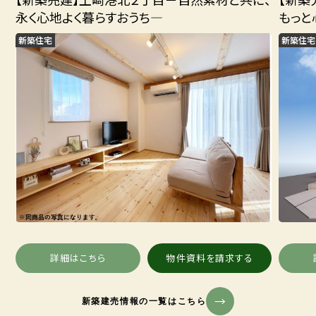
永く心地よく暮らすおうち―
もっと
新築住宅
新築住宅
詳細はこちら
物件資料を請求する
新築建売情報の一覧はこちら