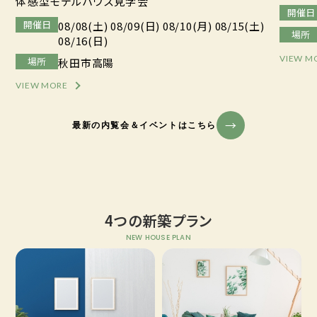
体感型モデルハウス見学会
開催日
開催日
08/08(土) 08/09(日) 08/10(月) 08/15(土)
場所
08/16(日)
VIEW M
場所
秋田市高陽
VIEW MORE
最新の内覧会＆イベントはこちら
4つの新築プラン
NEW HOUSE PLAN