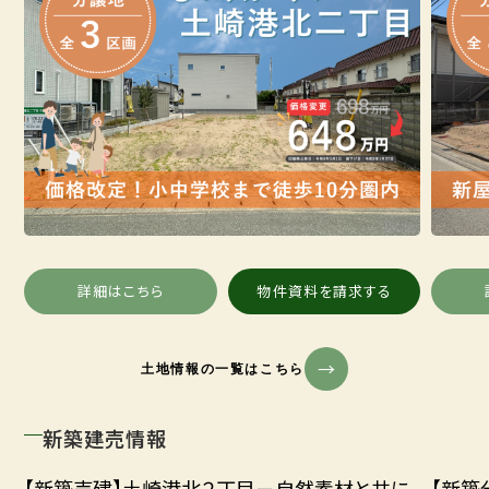
詳細はこちら
物件資料を請求する
土地情報の一覧はこちら
新築建売情報
【新築売建】土崎港北２丁目－自然素材と共に、
【新築