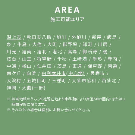
AREA
施工可能エリア
潟上市
秋田市八橋
旭川
外旭川
新屋
飯島
泉
牛島
大住
大町
御野場
卸町
川尻
川元
旭南
旭北
港北
高陽
御所野
桜
桜台
山王
将軍野
千秋
土崎港
手形
寺内
中通
楢山
仁井田
茨島
東通
保戸野
南通
南ケ丘
向浜
由利本荘市(中心地)
男鹿市
大潟村
五城目町
三種町
大仙市協和
西仙北
神岡
大曲(一部)
該当地域のうち、本社所在地より車移動により片道50㎞圏内・または１
時間程度に限ります。
それ以外の場合は個別にお問い合わせください。