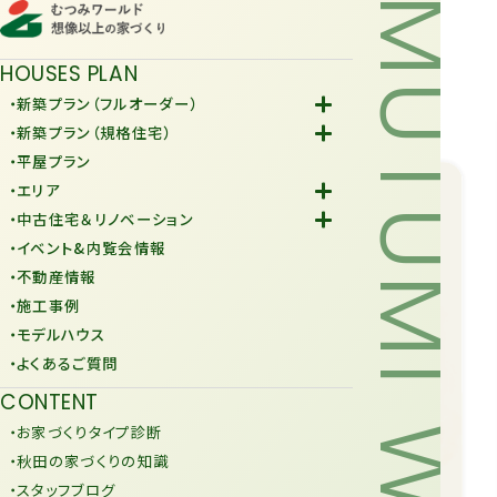
MUTUMI WORLD
HOUSES PLAN
・新築プラン（フルオーダー）
-Fiore
・新築プラン（規格住宅）
-規格住宅
・平屋プラン
-KURAFIT
・エリア
-COMY
-潟上市
・中古住宅＆リノベーション
-JiU
-由利本荘市
-中古住宅
・イベント&内覧会情報
-リノベーション
・不動産情報
・施工事例
・モデルハウス
・よくあるご質問
CONTENT
・お家づくりタイプ診断
・秋田の家づくりの知識
・スタッフブログ