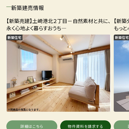
新築建売情報
【新築売建】土崎港北２丁目－自然素材と共に、
【新築
永く心地よく暮らすおうち―
もっと
新築住宅
新築住宅
詳細はこちら
物件資料を請求する