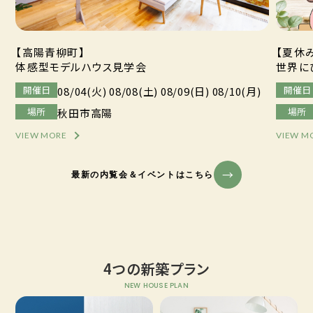
【高陽青柳町】
【夏休
体感型モデルハウス見学会
世界に
開催日
開催日
08/04(火) 08/08(土) 08/09(日) 08/10(月)
場所
場所
秋田市高陽
VIEW MORE
VIEW M
最新の内覧会＆イベントはこちら
4つの新築プラン
NEW HOUSE PLAN