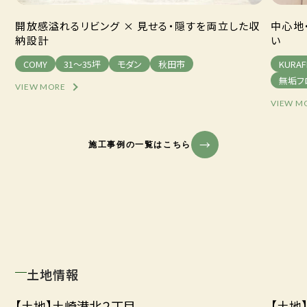
開放感溢れるリビング × 見せる・隠すを両立した収
中心地
納設計
い
COMY
31～35坪
モダン
秋田市
KURAF
無垢フ
VIEW MORE
VIEW M
施工事例の一覧はこちら
土地情報
【土地】土崎港北２丁目
【土地