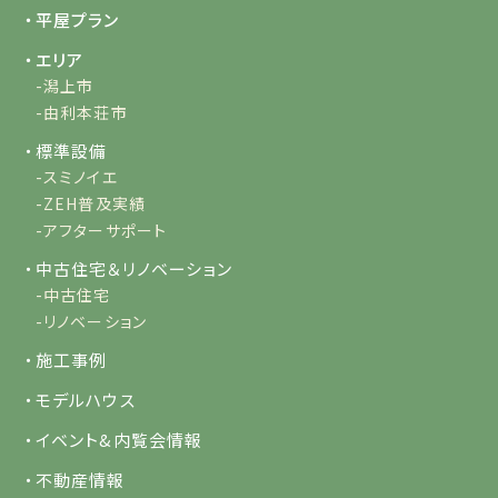
・平屋プラン
・エリア
-潟上市
-由利本荘市
・標準設備
-スミノイエ
-ZEH普及実績
-アフターサポート
・中古住宅＆リノベーション
-中古住宅
-リノベーション
・施工事例
・モデルハウス
・イベント&内覧会情報
・不動産情報