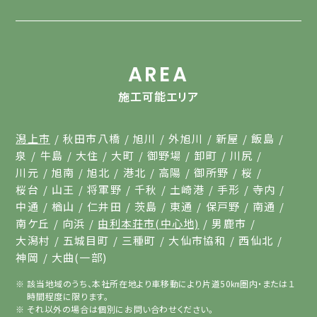
AREA
施工可能エリア
潟上市
秋田市八橋
旭川
外旭川
新屋
飯島
泉
牛島
大住
大町
御野場
卸町
川尻
川元
旭南
旭北
港北
高陽
御所野
桜
桜台
山王
将軍野
千秋
土崎港
手形
寺内
中通
楢山
仁井田
茨島
東通
保戸野
南通
南ケ丘
向浜
由利本荘市(中心地)
男鹿市
大潟村
五城目町
三種町
大仙市協和
西仙北
神岡
大曲(一部)
該当地域のうち、本社所在地より車移動により片道50㎞圏内・または１
時間程度に限ります。
それ以外の場合は個別にお問い合わせください。