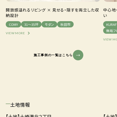
開放感溢れるリビング × 見せる・隠すを両立した収
中心地
納設計
い
COMY
31～35坪
モダン
秋田市
KURAF
無垢フ
VIEW MORE
VIEW M
施工事例の一覧はこちら
土地情報
【土地】土崎港北２丁目
【土地