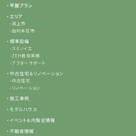
・平屋プラン
・エリア
-潟上市
-由利本荘市
・標準設備
-スミノイエ
-ZEH普及実績
-アフターサポート
・中古住宅＆リノベーション
-中古住宅
-リノベーション
・施工事例
・モデルハウス
・イベント&内覧会情報
・不動産情報