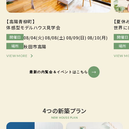
【高陽青柳町】
【夏休
体感型モデルハウス見学会
世界に
開催日
開催日
08/04(火) 08/08(土) 08/09(日) 08/10(月)
場所
場所
秋田市高陽
VIEW MORE
VIEW M
最新の内覧会＆イベントはこちら
4つの新築プラン
NEW HOUSE PLAN