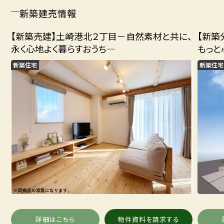
新築建売情報
【新築売建】土崎港北２丁目－自然素材と共に、
【新築
永く心地よく暮らすおうち―
もっと
新築住宅
新築住宅
詳細はこちら
物件資料を請求する