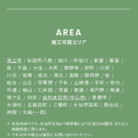
AREA
施工可能エリア
潟上市
秋田市八橋
旭川
外旭川
新屋
飯島
泉
牛島
大住
大町
御野場
卸町
川尻
川元
旭南
旭北
港北
高陽
御所野
桜
桜台
山王
将軍野
千秋
土崎港
手形
寺内
中通
楢山
仁井田
茨島
東通
保戸野
南通
南ケ丘
向浜
由利本荘市(中心地)
男鹿市
大潟村
五城目町
三種町
大仙市協和
西仙北
神岡
大曲(一部)
該当地域のうち、本社所在地より車移動により片道50㎞圏内・または１
時間程度に限ります。
それ以外の場合は個別にお問い合わせください。