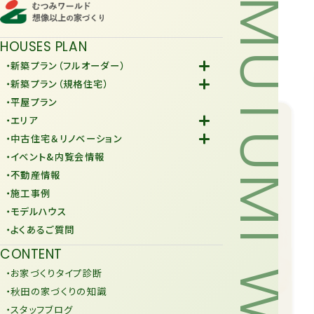
MUTUMI WORLD
HOUSES PLAN
・新築プラン（フルオーダー）
-Fiore
・新築プラン（規格住宅）
-規格住宅
・平屋プラン
-KURAFIT
・エリア
-COMY
-潟上市
・中古住宅＆リノベーション
-JiU
-由利本荘市
-中古住宅
・イベント&内覧会情報
-リノベーション
・不動産情報
・施工事例
・モデルハウス
・よくあるご質問
CONTENT
・お家づくりタイプ診断
・秋田の家づくりの知識
・スタッフブログ