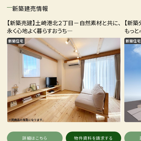
新築建売情報
【新築売建】土崎港北２丁目－自然素材と共に、
【新築
永く心地よく暮らすおうち―
もっと
新築住宅
新築住宅
詳細はこちら
物件資料を請求する