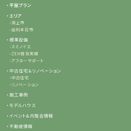
・平屋プラン
・エリア
-潟上市
-由利本荘市
・標準設備
-スミノイエ
-ZEH普及実績
-アフターサポート
・中古住宅＆リノベーション
-中古住宅
-リノベーション
・施工事例
・モデルハウス
・イベント&内覧会情報
・不動産情報