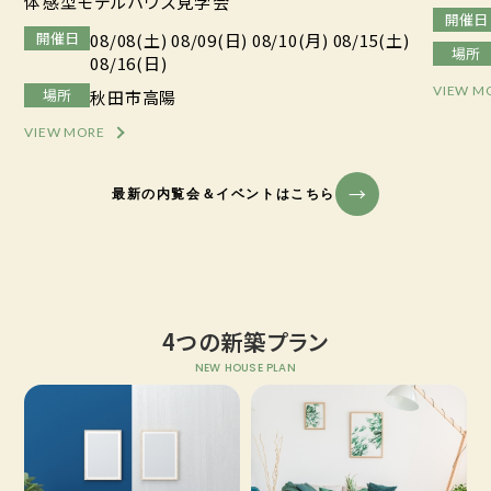
体感型モデルハウス見学会
開催日
開催日
08/08(土) 08/09(日) 08/10(月) 08/15(土)
場所
08/16(日)
VIEW M
場所
秋田市高陽
VIEW MORE
最新の内覧会＆イベントはこちら
4つの新築プラン
NEW HOUSE PLAN