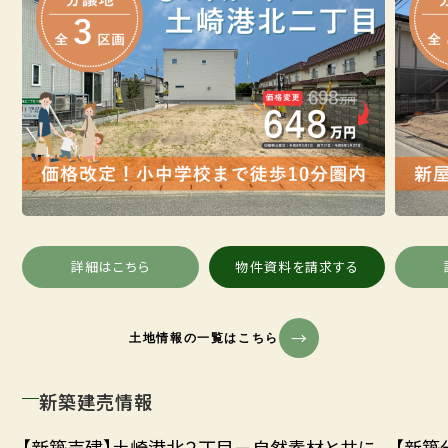
詳細はこちら
物件資料を請求する
土地情報の一覧はこちら
新築建売情報
【新築売建】土崎港北２丁目－自然素材と共に、
【新築