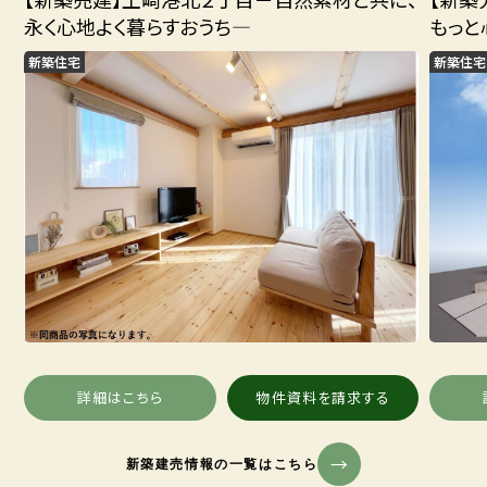
永く心地よく暮らすおうち―
もっと
新築住宅
新築住宅
詳細はこちら
物件資料を請求する
新築建売情報の一覧はこちら