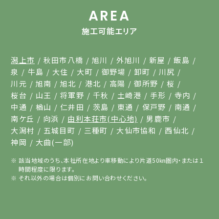
AREA
施工可能エリア
潟上市
秋田市八橋
旭川
外旭川
新屋
飯島
泉
牛島
大住
大町
御野場
卸町
川尻
川元
旭南
旭北
港北
高陽
御所野
桜
桜台
山王
将軍野
千秋
土崎港
手形
寺内
中通
楢山
仁井田
茨島
東通
保戸野
南通
南ケ丘
向浜
由利本荘市(中心地)
男鹿市
大潟村
五城目町
三種町
大仙市協和
西仙北
神岡
大曲(一部)
該当地域のうち、本社所在地より車移動により片道50㎞圏内・または１
時間程度に限ります。
それ以外の場合は個別にお問い合わせください。