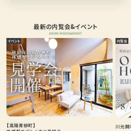
最新の内覧会&イベント
SHOW HOUSE&EVENT
イベント
内覧会
【高陽青柳町】
川元開