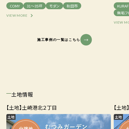
COMY
31～35坪
モダン
秋田市
KURAF
無垢フ
VIEW MORE
VIEW M
施工事例の一覧はこちら
土地情報
【土地】土崎港北２丁目
【土地
土地
土地