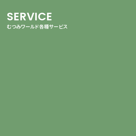
SERVICE
むつみワールド各種サービス
HOUSES PLAN
「理想の暮らし」を見つける
・新築プラン（フルオーダー）
-Fiore
・新築プラン（規格住宅）
-KURAFIT
-COMY