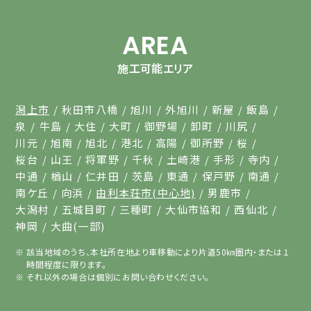
AREA
施工可能エリア
潟上市
秋田市八橋
旭川
外旭川
新屋
飯島
泉
牛島
大住
大町
御野場
卸町
川尻
川元
旭南
旭北
港北
高陽
御所野
桜
桜台
山王
将軍野
千秋
土崎港
手形
寺内
中通
楢山
仁井田
茨島
東通
保戸野
南通
南ケ丘
向浜
由利本荘市(中心地)
男鹿市
大潟村
五城目町
三種町
大仙市協和
西仙北
神岡
大曲(一部)
該当地域のうち、本社所在地より車移動により片道50㎞圏内・または１
時間程度に限ります。
それ以外の場合は個別にお問い合わせください。