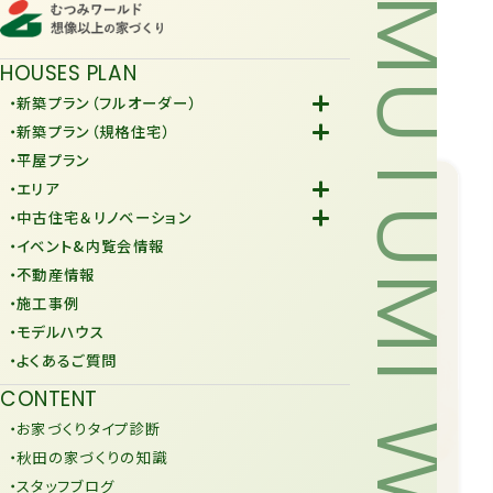
MUTUMI WORLD
HOUSES PLAN
・新築プラン（フルオーダー）
-Fiore
・新築プラン（規格住宅）
-規格住宅
・平屋プラン
-KURAFIT
・エリア
-COMY
-潟上市
・中古住宅＆リノベーション
-JiU
-由利本荘市
-中古住宅
・イベント&内覧会情報
-リノベーション
・不動産情報
・施工事例
・モデルハウス
・よくあるご質問
CONTENT
・お家づくりタイプ診断
・秋田の家づくりの知識
・スタッフブログ