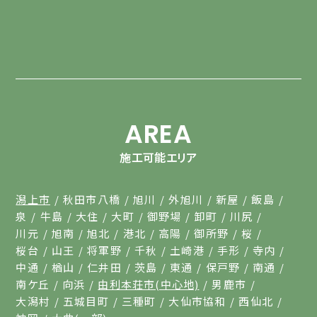
AREA
施工可能エリア
潟上市
秋田市八橋
旭川
外旭川
新屋
飯島
泉
牛島
大住
大町
御野場
卸町
川尻
川元
旭南
旭北
港北
高陽
御所野
桜
桜台
山王
将軍野
千秋
土崎港
手形
寺内
中通
楢山
仁井田
茨島
東通
保戸野
南通
南ケ丘
向浜
由利本荘市(中心地)
男鹿市
大潟村
五城目町
三種町
大仙市協和
西仙北