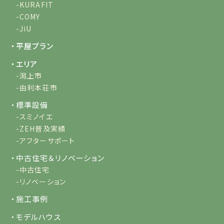
-KURAFIT
-COMY
-JiU
・平屋プラン
・エリア
-潟上市
-由利本荘市
・標準設備
-スミノイエ
-ZEH普及実績
-アフターサポート
・中古住宅＆リノベーション
-中古住宅
-リノベーション
・施工事例
・モデルハウス