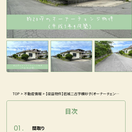
TOP
>
不動産情報
>
【収益物件】岩城二古字横砂子(オーナーチェンジ)
目次
01 .
間取り