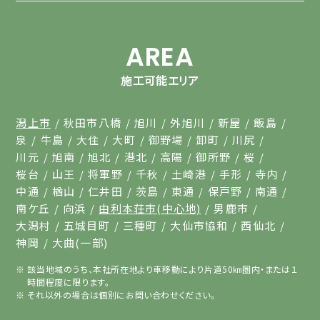
AREA
施工可能エリア
潟上市
秋田市八橋
旭川
外旭川
新屋
飯島
泉
牛島
大住
大町
御野場
卸町
川尻
川元
旭南
旭北
港北
高陽
御所野
桜
桜台
山王
将軍野
千秋
土崎港
手形
寺内
中通
楢山
仁井田
茨島
東通
保戸野
南通
南ケ丘
向浜
由利本荘市(中心地)
男鹿市
大潟村
五城目町
三種町
大仙市協和
西仙北
神岡
大曲(一部)
該当地域のうち、本社所在地より車移動により片道50㎞圏内・または１
時間程度に限ります。
それ以外の場合は個別にお問い合わせください。