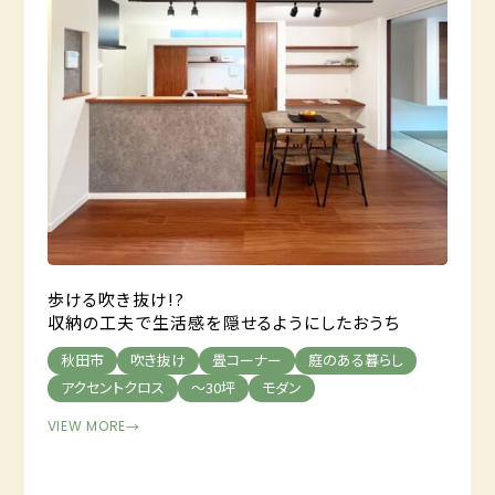
歩ける吹き抜け!?
収納の工夫で生活感を隠せるようにしたおうち
秋田市
吹き抜け
畳コーナー
庭のある暮らし
アクセントクロス
～30坪
モダン
VIEW MORE
→