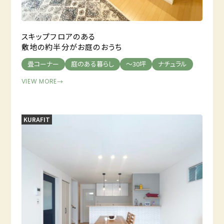
スキップフロアのある
敷地の約半分がお庭のおうち
畳コーナー
庭のある暮らし
～30坪
ナチュラル
VIEW MORE
→
KURAFIT