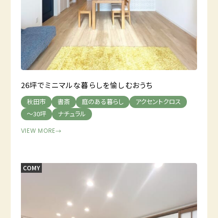
26坪でミニマルな暮らしを愉しむおうち
秋田市
書斎
庭のある暮らし
アクセントクロス
～30坪
ナチュラル
VIEW MORE
→
COMY