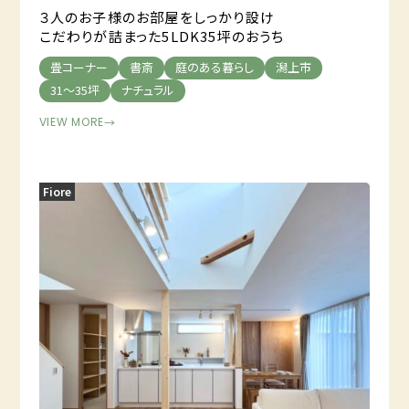
３人のお子様のお部屋をしっかり設け
こだわりが詰まった5LDK35坪のおうち
畳コーナー
書斎
庭のある暮らし
潟上市
31～35坪
ナチュラル
VIEW MORE
→
Fiore