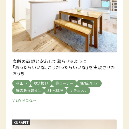
高齢の両親と安心して暮らせるように
「あったらいいな、こうだったらいいな」を実現させた
おうち
秋田市
吹き抜け
畳コーナー
無垢フロア
庭のある暮らし
31～35坪
ナチュラル
VIEW MORE
→
KURAFIT