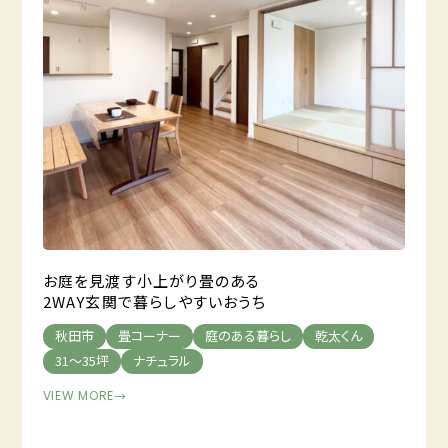
お庭を見渡す小上がり畳のある
2WAY玄関で暮らしやすいおうち
秋田市
畳コーナー
庭のある暮らし
乾太くん
31～35坪
ナチュラル
VIEW MORE
→