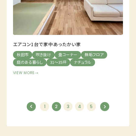
エアコン1台で家中あったかい家
秋田市
吹き抜け
畳コーナー
無垢フロア
庭のある暮らし
31～35坪
ナチュラル
VIEW MORE
→
1
2
3
4
5