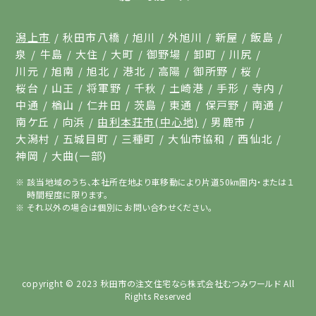
潟上市
秋田市八橋
旭川
外旭川
新屋
飯島
泉
牛島
大住
大町
御野場
卸町
川尻
川元
旭南
旭北
港北
高陽
御所野
桜
桜台
山王
将軍野
千秋
土崎港
手形
寺内
中通
楢山
仁井田
茨島
東通
保戸野
南通
南ケ丘
向浜
由利本荘市(中心地)
男鹿市
大潟村
五城目町
三種町
大仙市協和
西仙北
神岡
大曲(一部)
該当地域のうち、本社所在地より車移動により片道50㎞圏内・または１
時間程度に限ります。
それ以外の場合は個別にお問い合わせください。
copyright © 2023
秋田市の注文住宅なら株式会社むつみワールド
All
Rights Reserved