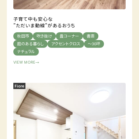
子育て中も安心な
”ただいま動線”があるおうち
秋田市
吹き抜け
畳コーナー
書斎
庭のある暮らし
アクセントクロス
～30坪
ナチュラル
VIEW MORE
→
Fiore