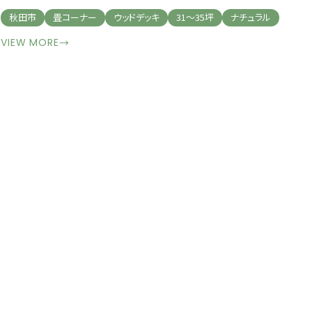
秋田市
畳コーナー
ウッドデッキ
31～35坪
ナチュラル
VIEW MORE
→