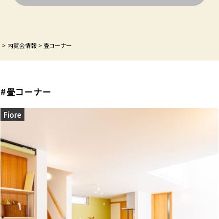
P
>
内覧会情報
>
畳コーナー
#畳コーナー
Fiore