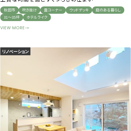
秋田市
吹き抜け
畳コーナー
ウッドデッキ
庭のある暮らし
31～35坪
ホテルライク
VIEW MORE
→
リノベーション