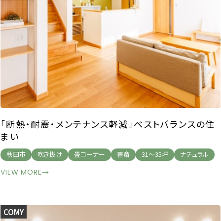
「断熱・耐震・メンテナンス軽減」ベストバランスの住
まい
秋田市
吹き抜け
畳コーナー
書斎
31～35坪
ナチュラル
VIEW MORE
→
COMY