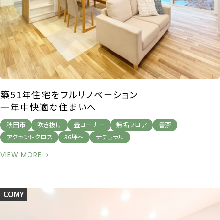
築51年住宅をフルリノベーション
一年中快適な住まいへ
秋田市
吹き抜け
畳コーナー
無垢フロア
書斎
アクセントクロス
36坪～
ナチュラル
VIEW MORE
→
COMY