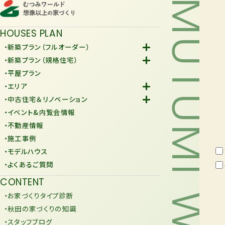
MUTUMI WORLD
HOUSES PLAN
・新築プラン（フルオーダー）
-Fiore
・新築プラン（規格住宅）
-規格住宅
・平屋プラン
-KURAFIT
・エリア
-COMY
-潟上市
・中古住宅＆リノベーション
-JiU
-由利本荘市
-中古住宅
・イベント&内覧会情報
-リノベーション
・不動産情報
・施工事例
・モデルハウス
・よくあるご質問
CONTENT
・お家づくりタイプ診断
・秋田の家づくりの知識
・スタッフブログ