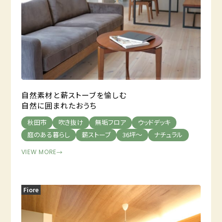
自然素材と薪ストーブを愉しむ
自然に囲まれたおうち
秋田市
吹き抜け
無垢フロア
ウッドデッキ
庭のある暮らし
薪ストーブ
36坪～
ナチュラル
VIEW MORE
→
Fiore