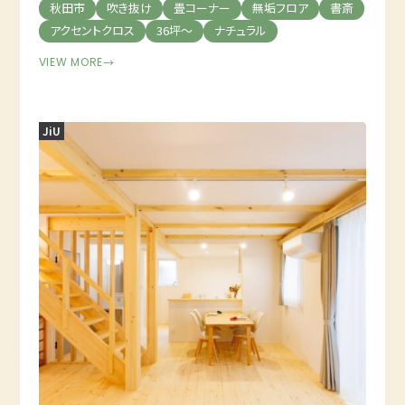
秋田市
吹き抜け
畳コーナー
無垢フロア
書斎
アクセントクロス
36坪～
ナチュラル
VIEW MORE
→
JiU