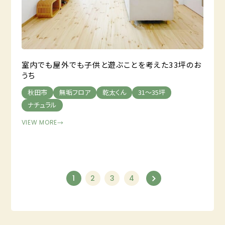
室内でも屋外でも子供と遊ぶことを考えた33坪のお
うち
秋田市
無垢フロア
乾太くん
31～35坪
ナチュラル
VIEW MORE
→
1
2
3
4