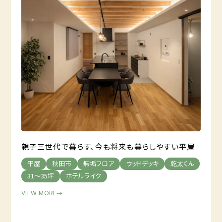
親子三世代で暮らす、今も将来も暮らしやすい平屋
平屋
秋田市
無垢フロア
ウッドデッキ
乾太くん
31～35坪
ホテルライク
VIEW MORE
→