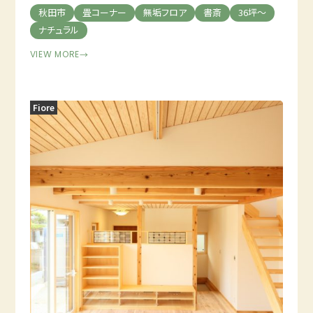
秋田市
畳コーナー
無垢フロア
書斎
36坪～
ナチュラル
VIEW MORE
→
Fiore