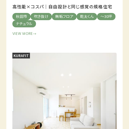
高性能×コスパ｜自由設計と同じ感覚の規格住宅
秋田市
吹き抜け
無垢フロア
乾太くん
～30坪
ナチュラル
VIEW MORE
→
KURAFIT