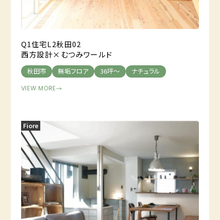
Q1住宅L2秋田02
西方設計×むつみワールド
秋田市
無垢フロア
36坪～
ナチュラル
VIEW MORE
→
Fiore