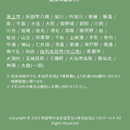
潟上市
秋田市八橋
旭川
外旭川
新屋
飯島
泉
牛島
大住
大町
御野場
卸町
川尻
川元
旭南
旭北
港北
高陽
御所野
桜
桜台
山王
将軍野
千秋
土崎港
手形
寺内
中通
楢山
仁井田
茨島
東通
保戸野
南通
南ケ丘
向浜
由利本荘市(中心地)
男鹿市
大潟村
五城目町
三種町
大仙市協和
西仙北
神岡
大曲(一部)
該当地域のうち、本社所在地より車移動により片道50㎞圏内・または１
時間程度に限ります。
それ以外の場合は個別にお問い合わせください。
copyright © 2023
秋田市の注文住宅なら株式会社むつみワールド
All
Rights Reserved