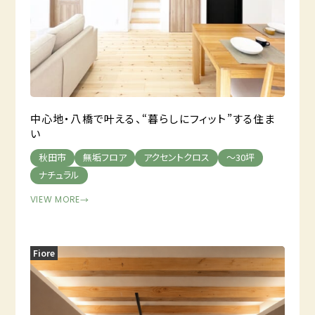
中心地・八橋で叶える、“暮らしにフィット”する住ま
い
秋田市
無垢フロア
アクセントクロス
～30坪
ナチュラル
VIEW MORE
→
Fiore