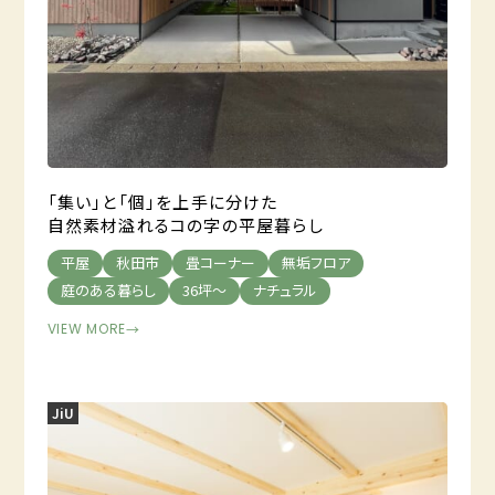
「集い」と「個」を上手に分けた
自然素材溢れるコの字の平屋暮らし
平屋
秋田市
畳コーナー
無垢フロア
庭のある暮らし
36坪～
ナチュラル
VIEW MORE
→
JiU