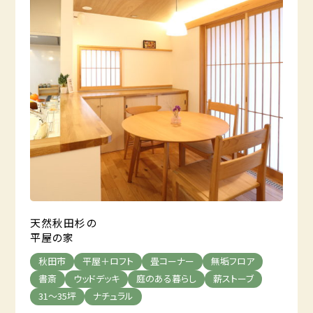
天然秋田杉の
平屋の家
秋田市
平屋＋ロフト
畳コーナー
無垢フロア
書斎
ウッドデッキ
庭のある暮らし
薪ストーブ
31～35坪
ナチュラル