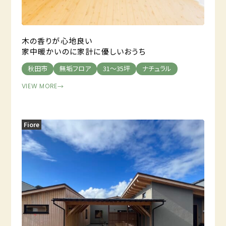
木の香りが心地良い
家中暖かいのに家計に優しいおうち
秋田市
無垢フロア
31～35坪
ナチュラル
VIEW MORE
→
Fiore