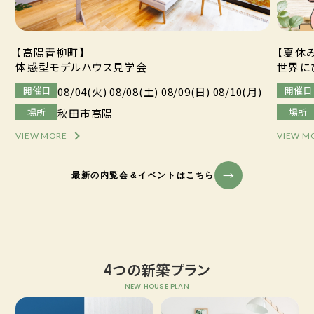
【高陽青柳町】
【夏休
体感型モデルハウス見学会
世界に
開催日
開催日
08/04(火) 08/08(土) 08/09(日) 08/10(月)
場所
場所
秋田市高陽
VIEW MORE
VIEW M
最新の内覧会＆イベントはこちら
4つの新築プラン
NEW HOUSE PLAN