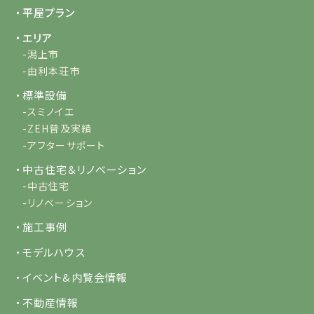
・平屋プラン
・エリア
-潟上市
-由利本荘市
・標準設備
-スミノイエ
-ZEH普及実績
-アフターサポート
・中古住宅＆リノベーション
-中古住宅
-リノベーション
・施工事例
・モデルハウス
・イベント&内覧会情報
・不動産情報