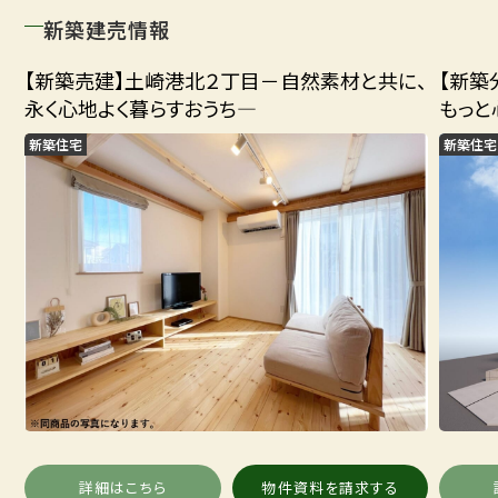
新築建売情報
【新築売建】土崎港北２丁目－自然素材と共に、
【新築
永く心地よく暮らすおうち―
もっと
新築住宅
新築住宅
詳細はこちら
物件資料を請求する