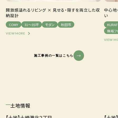
開放感溢れるリビング × 見せる・隠すを両立した収
中心地
納設計
い
COMY
31～35坪
モダン
秋田市
KURAF
無垢フ
VIEW MORE
VIEW M
施工事例の一覧はこちら
土地情報
【土地】土崎港北２丁目
【土地