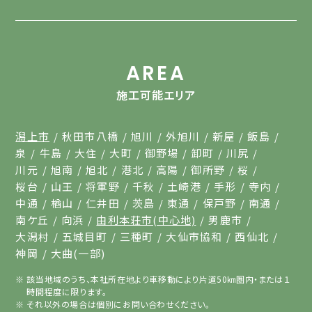
AREA
施工可能エリア
潟上市
秋田市八橋
旭川
外旭川
新屋
飯島
泉
牛島
大住
大町
御野場
卸町
川尻
川元
旭南
旭北
港北
高陽
御所野
桜
桜台
山王
将軍野
千秋
土崎港
手形
寺内
中通
楢山
仁井田
茨島
東通
保戸野
南通
南ケ丘
向浜
由利本荘市(中心地)
男鹿市
大潟村
五城目町
三種町
大仙市協和
西仙北
神岡
大曲(一部)
該当地域のうち、本社所在地より車移動により片道50㎞圏内・または１
時間程度に限ります。
それ以外の場合は個別にお問い合わせください。